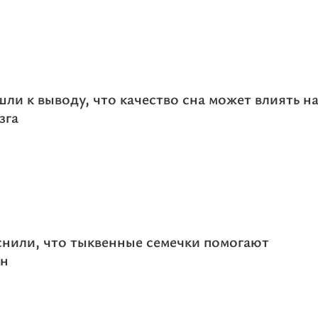
ли к выводу, что качество сна может влиять н
зга
нили, что тыквенные семечки помогают
он